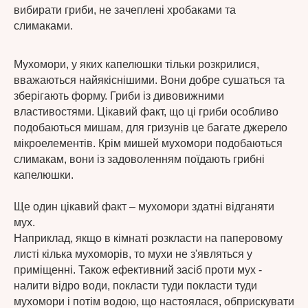
вибирати гриби, не зачеплені хробаками та
слимаками.
Мухомори, у яких капелюшки тільки розкрилися,
вважаються найякіснішими. Вони добре сушаться та
зберігають форму. Гриби із дивовижними
властивостями. Цікавий факт, що ці гриби особливо
подобаються мишам, для гризунів це багате джерело
мікроелементів. Крім мишей мухомори подобаються
слимакам, вони із задоволенням поїдають грибні
капелюшки.
Ще один цікавий факт – мухомори здатні відганяти
мух.
Наприклад, якщо в кімнаті розкласти на паперовому
листі кілька мухоморів, то мухи не з'являться у
приміщенні. Також ефективний засіб проти мух -
налити відро води, покласти туди покласти туди
мухомори і потім водою, що настоялася, обприскувати