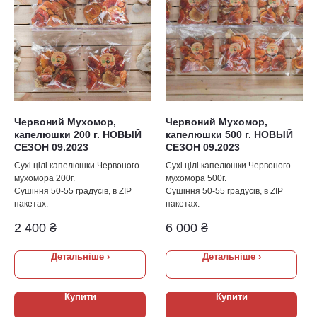
Цілі та частково
ламані капелюшки
ЗАМОВИТИ
Сушіння при 50-55
градусах
Червоний Мухомор,
Червоний Мухомор,
капелюшки 200 г. НОВЫЙ
капелюшки 500 г. НОВЫЙ
Сушіння в
СЕЗОН 09.2023
СЕЗОН 09.2023
промислових сушках з
інтенсивним
Сухі цілі капелюшки Червоного
Сухі цілі капелюшки Червоного
провітрюванням
мухомора 200г.
мухомора 500г.
Сушіння 50-55 градусів, в ZIP
Сушіння 50-55 градусів, в ZIP
пакетах.
пакетах.
Майже без піску!
2 400
₴
6 000
₴
Детальніше ›
Детальніше ›
Усі капелюшки
чисті! Рідко
присутня
Купити
Купити
мінімальна
кількість піску