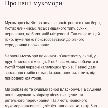
Про наші мухомори
Мухомори сімейства amanita воліє рости в гаях беріз,
густих ялинниках, лісах змішаного типу, сухих
перелісках, на болотяній місцевості. Так сказати, цей
гриб, дуже легко пристосовується до різного
середовища проживання.
Червоні мухомори починають з'являтися у липні, у
другій половині місяця. У цей час можна побачити в
густій траві червоні капелюшки грибів. Певної дати
зростання грибів немає, їх зростання залежить від
природних факторів.
Ми збираємо та сушимо гриби власноруч. На сушіння
вони вирушають відразу після очищення та
ретельного перебирання. На якість червоного
мухомора впливає і цілісність капелюшка, потрібно