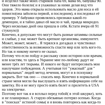
и исцелил также моих стариков папа 69, мама 66, бабушка 90.
Они тяжело болели( и я ухаживал за ними делая вид что
здоров. Это мама открыла использовать масло для носа и ей
помогло(она заболела первой, я последним), я последовал её
примеру. У бабушки проявлялись признаки какой-то
деменции, и я тайно давал ей масло и чай, правда микродоз.
Через несколько дней она пришла в себя. Кстати вчера ей 91
стукнуло))
Конечно, я допускаю что могут быть разные штаммы сильные
и слабые, у нас может быть крепкие организмы, иммунитет.
Может, может, может... Я терялся в догадках и чувствовал
ответственность за возможность спасти мир или хоть кого-то.
Но так и никому ничего не сказал.
Потому что если пойду и расскажу свою историю или врачам,
или властям, то здесь в Украине мне по-любому дадут не
менее трёх лет тюрьмы. И никого не будут интересовать мои
наилучшие побуждения. А учитывая тот "ужасный" для "
нормальных" людей метод лечения, могут и в психушку
закрыть. Вот так оно — спасать мир. Конечно в нормальной
стране меня могли бы выслушать и взять информацию себе на
заметку. Но я не могу просто взять билет и прилететь в USA
на электричке.
Поэтому вот так я и всплыл перед тобой( в этой шкурке), хоть
и не планировал. А старую обезьянью потерял осенью. Когда
в "поисках" истиной сомы( и я вновь повторюсь как когда-то