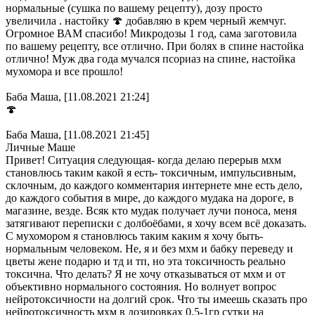
нормальные (сушка по вашему рецепту), дозу просто
увеличила . настойку 🍄 добавляю в крем черный жемчуг.
Огромное ВАМ спасибо! Микродозы 1 год, сама заготовила
по вашему рецепту, все отлично. При болях в спине настойка
отлично! Муж два года мучался псориаз на спине, настойка
мухомора и все прошло!
Баба Маша, [11.08.2021 21:24]
🍄
Баба Маша, [11.08.2021 21:45]
Личные Маше
Привет! Ситуация следующая- когда делаю перерыв мхм
становлюсь таким какой я есть- токсичным, импульсивным,
склочным, до каждого комментария интернете мне есть дело,
до каждого события в мире, до каждого мудака на дороге, в
магазине, везде. Всяк кто мудак получает лучи поноса, меня
затягивают переписки с долбоёбами, я хочу всем всё доказать.
С мухомором я становлюсь таким каким я хочу быть-
нормальным человеком. Не, я и без мхм и бабку переведу и
цветы жене подарю и тд и тп, но эта токсичность реально
токсична. Что делать? Я не хочу отказываться от мхм и от
объективно нормального состояния. Но волнует вопрос
нейротоксичности на долгий срок. Что ты имеешь сказать про
нейротоксичность мхм в дозировках 0,5-1гр сутки на