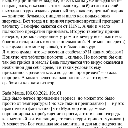
выдохе (при полном выдохе, то есть когда уже диафрагма не
сокращалась, и казалось что я выдохнул всё) из легких ещё
выходил воздух издавая ужасный звук как спущенный шарик
— хрипело, булькало, пищало и выло как подыхающая
зверушка. Вот тогда я и принял противовирусный препарат 1
таблетку Тамифлю кажется он от H1N1. А чай и масло
полностью прекратил принимать. Вторую таблетку принял
вечером, третью следующим утром и к вечеру все симптомы
болезни испарились вместе с пневмонией. Я не мог поверить(
я же думал что мне крышка), это было как чудо.
Я много думал: что же все-таки сработало? И каким образом?
Понятно что таблетки помогли... сильно. Но помогли бы они
так без грибов и масла? Ведь получается что вирус оказался в
необычной для себя среде, и в таких условиях ему
приходилось развиваться, а когда он "протрезвел" его ждал
сюрприз. А может вещества накопленные за это время
сработали как катализатор.
Баба Маша, [06.08.2021 19:10]
Ещё было легкое проявление герпеса, но может это было
просто от температуры ( но всё таки я предполагаю [— ну это
практически фантастика] что Мухомор иногда может
спровоцировать пробуждение герпеса, а тот в свою очередь
как местный житель защищает свою территорию от чужаков.)
А может это Бог услышал мои молитвы и дал мне исцеление,