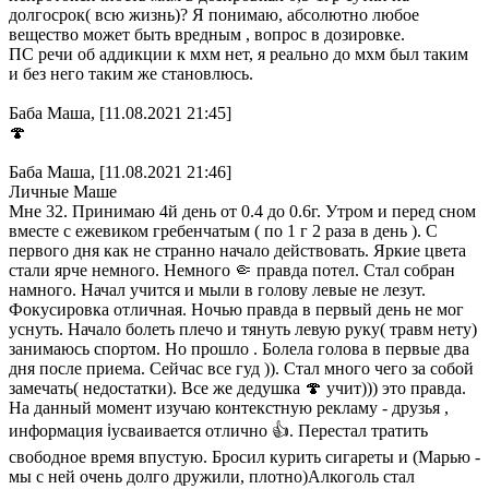
долгосрок( всю жизнь)? Я понимаю, абсолютно любое
вещество может быть вредным , вопрос в дозировке.
ПС речи об аддикции к мхм нет, я реально до мхм был таким
и без него таким же становлюсь.
Баба Маша, [11.08.2021 21:45]
🍄
Баба Маша, [11.08.2021 21:46]
Личные Маше
Мне 32. Принимаю 4й день от 0.4 до 0.6г. Утром и перед сном
вместе с ежевиком гребенчатым ( по 1 г 2 раза в день ). С
первого дня как не странно начало действовать. Яркие цвета
стали ярче немного. Немного 🤏 правда потел. Стал собран
намного. Начал учится и мыли в голову левые не лезут.
Фокусировка отличная. Ночью правда в первый день не мог
уснуть. Начало болеть плечо и тянуть левую руку( травм нету)
занимаюсь спортом. Но прошло . Болела голова в первые два
дня после приема. Сейчас все гуд )). Стал много чего за собой
замечать( недостатки). Все же дедушка 🍄 учит))) это правда.
На данный момент изучаю контекстную рекламу - друзья ,
информация ℹ️усваивается отлично 👍. Перестал тратить
свободное время впустую. Бросил курить сигареты и (Марью -
мы с ней очень долго дружили, плотно)Алкоголь стал