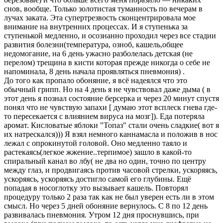
снов, вообще. Только золотистая туманность по вечерам в
лучах заката. Эта супертрезвость сконцентрировала мое
внимание на внутренних процессах. И я ступенька за
ступенькой медленно, и осознанно проходил через все стадии
развития болезни(температура, озноб, кашель,общее
недомогание, на 6 день ужасно разболелась детская (не
перелом) трещина в кисти которая прежде никогда о себе не
напоминала, 8 день начала проявляться пневмония) .
До того как пропало обоняние, я всё надеялся что это
обычный грипп. Но на 4 день я не чувствовал даже дыма ( в
этот день я познал состояние берсерка и через 20 минут спустя
понял что не чувствую запахи [ думаю этот всплеск гнева где-
то пересекается с влиянием вируса на мозг]). Еда потеряла
аромат. Кисловатые яблоки "Топаз" стали очень сладкие( вот я
их натрескался))) Я взял немного каннамасла и положив в нос
лежал с опрокинутой головой. Оно медленно таяло и
растекаясь(легкое жжение..терпимое) зашло в какой-то
спиральный канал во лбу( не два но один, точно по центру
между глаз, и продвигаясь против часовой стрелки, ускоряясь,
ускоряясь, ускоряясь достигло самой его глубины. Ещё
попадая в носоглотку это вызывает кашель. Повторял
процедуру только 2 раза так как не был уверен есть ли в этом
смысл. Но через 5 дней обоняние вернулось. С 8 по 12 день
развивалась пневмония. Утром 12 дня проснувшись, при