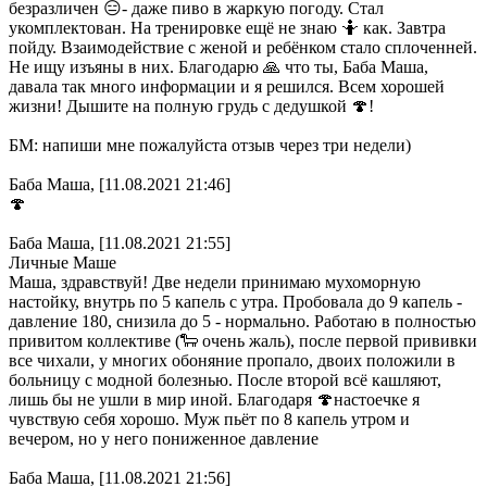
безразличен 😑- даже пиво в жаркую погоду. Стал
укомплектован. На тренировке ещё не знаю 🤷 как. Завтра
пойду. Взаимодействие с женой и ребёнком стало сплоченней.
Не ищу изъяны в них. Благодарю 🙏 что ты, Баба Маша,
давала так много информации и я решился. Всем хорошей
жизни! Дышите на полную грудь с дедушкой 🍄!
БМ: напиши мне пожалуйста отзыв через три недели)
Баба Маша, [11.08.2021 21:46]
🍄
Баба Маша, [11.08.2021 21:55]
Личные Маше
Маша, здравствуй! Две недели принимаю мухоморную
настойку, внутрь по 5 капель с утра. Пробовала до 9 капель -
давление 180, снизила до 5 - нормально. Работаю в полностью
привитом коллективе (🐑 очень жаль), после первой прививки
все чихали, у многих обоняние пропало, двоих положили в
больницу с модной болезнью. После второй всё кашляют,
лишь бы не ушли в мир иной. Благодаря 🍄настоечке я
чувствую себя хорошо. Муж пьёт по 8 капель утром и
вечером, но у него пониженное давление
Баба Маша, [11.08.2021 21:56]