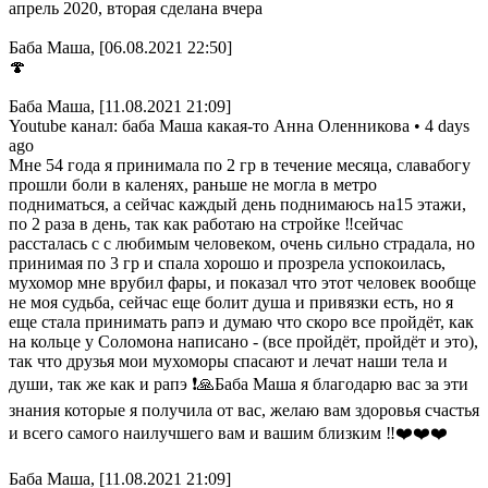
апрель 2020, вторая сделана вчера
Баба Маша, [06.08.2021 22:50]
🍄
Баба Маша, [11.08.2021 21:09]
Youtube канал: баба Маша какая-то Анна Оленникова • 4 days
ago
Мне 54 года я принимала по 2 гр в течение месяца, славабогу
прошли боли в каленях, раньше не могла в метро
подниматься, а сейчас каждый день поднимаюсь на15 этажи,
по 2 раза в день, так как работаю на стройке ‼️сейчас
рассталась с с любимым человеком, очень сильно страдала, но
принимая по 3 гр и спала хорошо и прозрела успокоилась,
мухомор мне врубил фары, и показал что этот человек вообще
не моя судьба, сейчас еще болит душа и привязки есть, но я
еще стала принимать рапэ и думаю что скоро все пройдёт, как
на кольце у Соломона написано - (все пройдёт, пройдёт и это),
так что друзья мои мухоморы спасают и лечат наши тела и
души, так же как и рапэ ❗️🙏Баба Маша я благодарю вас за эти
знания которые я получила от вас, желаю вам здоровья счастья
и всего самого наилучшего вам и вашим близким ‼️❤️❤️❤️
Баба Маша, [11.08.2021 21:09]