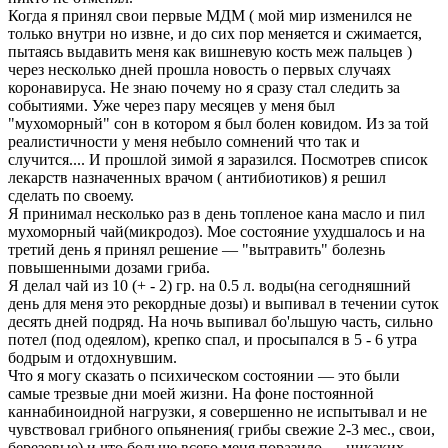
Когда я принял свои первые МДМ ( мой мир изменился не
только внутри но извне, и до сих пор меняется и сжимается,
пытаясь выдавить меня как вишневую кость меж пальцев )
через несколько дней прошла новость о первых случаях
коронавируса. Не знаю почему но я сразу стал следить за
событиями. Уже через пару месяцев у меня был
"мухоморный" сон в котором я был болен ковидом. Из за той
реалистичности у меня небыло сомнений что так и
случится.... И прошлой зимой я заразился. Посмотрев список
лекарств назначенных врачом ( антибиотиков) я решил
сделать по своему.
Я принимал несколько раз в день топленое кана масло и пил
мухоморный чай(микродоз). Мое состояние ухудшалось и на
третий день я принял решение — "вытравить" болезнь
повышенными дозами гриба.
Я делал чай из 10 (+ - 2) гр. на 0.5 л. воды(на сегодняшний
день для меня это рекордные дозы) и выпивал в течении суток
десять дней подряд. На ночь выпивал бо'льшую часть, сильно
потел (под одеялом), крепко спал, и просыпался в 5 - 6 утра
бодрым и отдохнувшим.
Что я могу сказать о психическом состоянии — это были
самые трезвые дни моей жизни. На фоне постоянной
каннабиноидной нагрузки, я совершенно не испытывал и не
чувствовал грибного опьянения( грибы свежие 2-3 мес., свои,
березовые) и что больше всего меня поразило — никаких