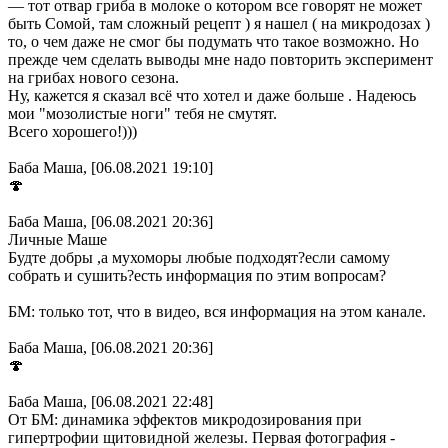
— тот отвар гриба в молоке о котором все говорят не может
быть Сомой, там сложный рецепт ) я нашел ( на микродозах )
то, о чем даже не смог бы подумать что такое возможно. Но
прежде чем сделать выводы мне надо повторить эксперимент
на грибах нового сезона.
Ну, кажется я сказал всё что хотел и даже больше . Надеюсь
мои "мозолистые ноги" тебя не смутят.
Всего хорошего!)))
Баба Маша, [06.08.2021 19:10]
🍄
Баба Маша, [06.08.2021 20:36]
Личные Маше
Будте добры ,а мухоморы любые подходят?если самому
собрать и сушить?есть информация по этим вопросам?
БМ: только тот, что в видео, вся информация на этом канале.
Баба Маша, [06.08.2021 20:36]
🍄
Баба Маша, [06.08.2021 22:48]
От БМ: динамика эффектов микродозирования при
гипертрофии щитовидной железы. Первая фотография -