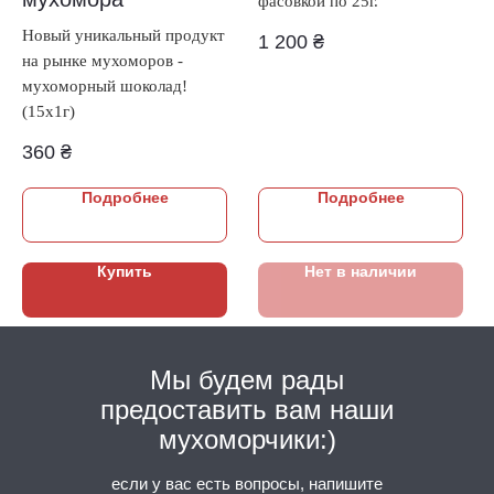
фасовкой по 25г.
Новый уникальный продукт
1 200
₴
на рынке мухоморов -
мухоморный шоколад!
(15х1г)
360
₴
Подробнее
Подробнее
Купить
Нет в наличии
Мы будем рады
предоставить вам наши
мухоморчики:)
если у вас есть вопросы, напишите