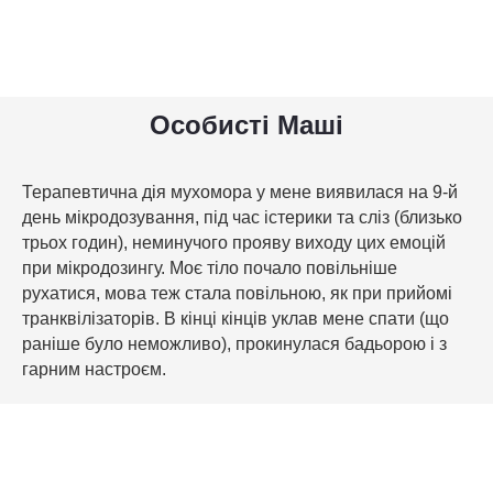
Особисті Маші
Терапевтична дія мухомора у мене виявилася на 9-й
день мікродозування, під час істерики та сліз (близько
трьох годин), неминучого прояву виходу цих емоцій
при мікродозингу. Моє тіло почало повільніше
рухатися, мова теж стала повільною, як при прийомі
транквілізаторів. В кінці кінців уклав мене спати (що
раніше було неможливо), прокинулася бадьорою і з
гарним настроєм.