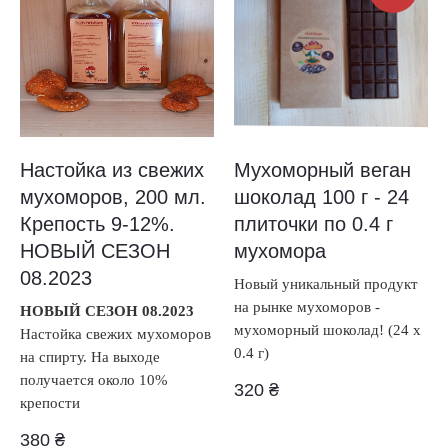
Настойка из свежих
Мухоморный веган
мухоморов, 200 мл.
шоколад 100 г - 24
Крепость 9-12%.
плиточки по 0.4 г
НОВЫЙ СЕЗОН
мухомора
08.2023
Новый уникальный продукт
на рынке мухоморов -
НОВЫЙ СЕЗОН 08.2023
мухоморный шоколад! (24 х
Настойка свежих мухоморов
0.4 г)
на спирту. На выходе
получается около 10%
320
₴
крепости
380
₴