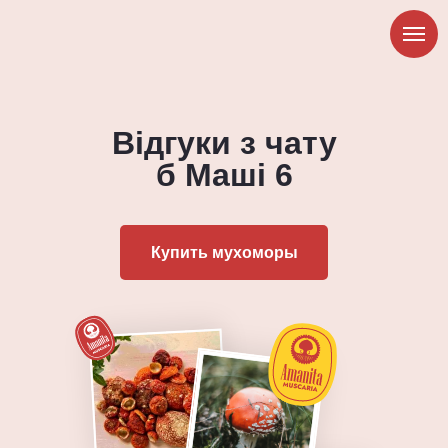
Відгуки з чату
б Маші
6
Купить мухоморы