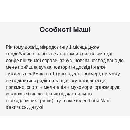
Особисті Маші
Рік тому досвід мікродозингу 1 місяць дуже
сподобалися, навіть не аналізував наскільки тоді
добре пішли мої справи, забув. Зовсім несподівано до
мене прийшла думка повторити досвід і я вже
тиждень приймаю по 1 грам вдень і ввечері, не можу
не поділитися радістю та щастям наскільки це
приємно, спорт + медитація + мухомори, оргазмирую
кожною клітиною тіла як під час сильних
психоделічних трипів) і тут саме відео баби Маші
з'явилося, дякую!