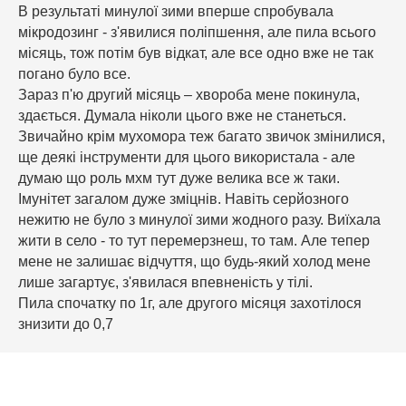
В результаті минулої зими вперше спробувала
мікродозинг - з'явилися поліпшення, але пила всього
місяць, тож потім був відкат, але все одно вже не так
погано було все.
Зараз п'ю другий місяць – хвороба мене покинула,
здається. Думала ніколи цього вже не станеться.
Звичайно крім мухомора теж багато звичок змінилися,
ще деякі інструменти для цього використала - але
думаю що роль мхм тут дуже велика все ж таки.
Імунітет загалом дуже зміцнів. Навіть серйозного
нежитю не було з минулої зими жодного разу. Виїхала
жити в село - то тут перемерзнеш, то там. Але тепер
мене не залишає відчуття, що будь-який холод мене
лише загартує, з'явилася впевненість у тілі.
Пила спочатку по 1г, але другого місяця захотілося
знизити до 0,7